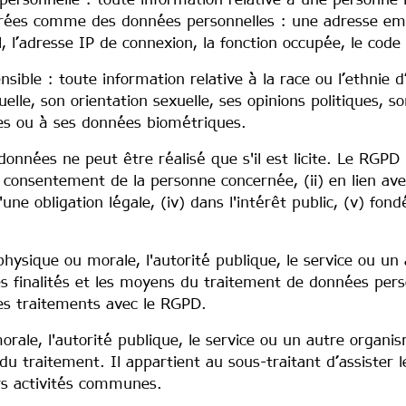
rsonnelle : toute information relative à une personne i
érées comme des données personnelles : une adresse emai
l, l’adresse IP de connexion, la fonction occupée, le cod
sible : toute information relative à la race ou l’ethnie
uelle, son orientation sexuelle, ses opinions politiques, 
es ou à ses données biométriques.
onnées ne peut être réalisé que s'il est licite. Le RGPD 
consentement de la personne concernée, (ii) en lien avec 
d'une obligation légale, (iv) dans l'intérêt public, (v) fon
hysique ou morale, l'autorité publique, le service ou un
s finalités et les moyens du traitement de données perso
es traitements avec le RGPD.
orale, l'autorité publique, le service ou un autre organi
u traitement. Il appartient au sous-traitant d’assister 
rs activités communes.