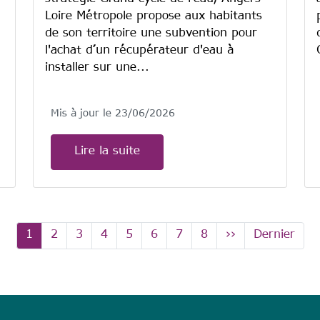
Loire Métropole propose aux habitants
de son territoire une subvention pour
l'achat d’un récupérateur d'eau à
installer sur une...
Mis à jour le 23/06/2026
Lire la suite
Page courante
Page
Page
Page
Page
Page
Page
Page
Page suivante
Dernière p
1
2
3
4
5
6
7
8
››
Dernier